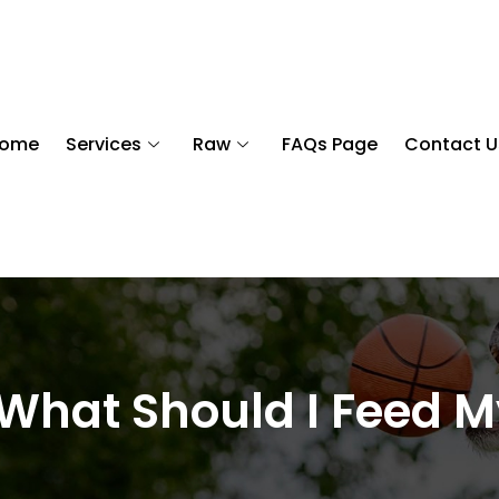
ome
Services
Raw
FAQs Page
Contact U
 What Should I Feed 