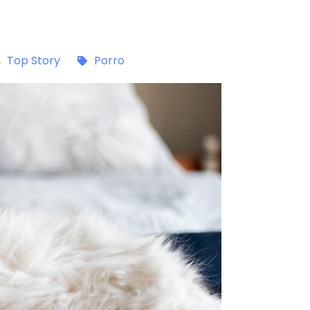
,
Top Story
Porro