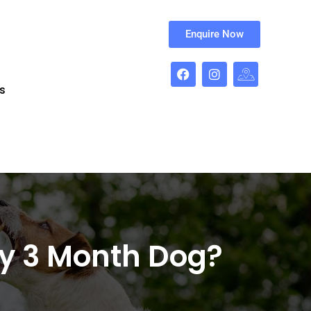
Enquire Now
s
My 3 Month Dog?