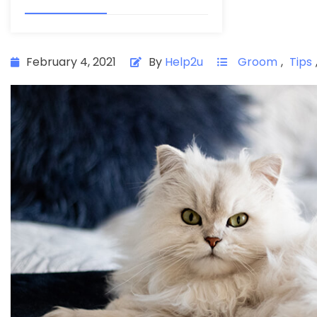
February 4, 2021
By
Help2u
Groom
,
Tips