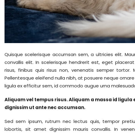
Quisque scelerisque accumsan sem, a ultricies elit. Maur
convallis elit. In scelerisque hendrerit est, eget plac
risus, finibus quis risus non, venenatis semper tortor.
Pellentesque eleifend nulla nibh, at posuere neque ornare e
ligula ex efficitur sem, id commodo augue urna malesuada
Aliquam vel tempus risus. Aliquam a massa id ligula
dignissim ut ante nec accumsan.
Sed sem ipsum, rutrum nec lectus quis, tempor pretiu
lobortis, sit amet dignissim mauris convallis. In ve