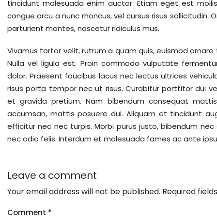
tincidunt malesuada enim auctor. Etiam eget est mollis, 
congue arcu a nunc rhoncus, vel cursus risus sollicitudin.
parturient montes, nascetur ridiculus mus.
Vivamus tortor velit, rutrum a quam quis, euismod ornare tu
Nulla vel ligula est. Proin commodo vulputate fermentu
dolor. Praesent faucibus lacus nec lectus ultrices vehicul
risus porta tempor nec ut risus. Curabitur porttitor dui ve
et gravida pretium. Nam bibendum consequat mattis.
accumsan, mattis posuere dui. Aliquam et tincidunt augu
efficitur nec nec turpis. Morbi purus justo, bibendum nec a
nec odio felis. Interdum et malesuada fames ac ante ipsum
Leave a comment
Your email address will not be published.
Required fiel
Comment
*