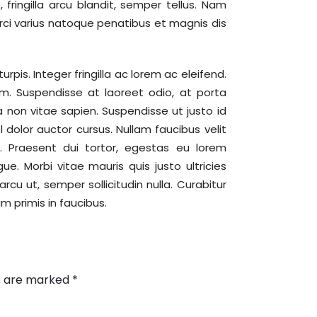
fringilla arcu blandit, semper tellus. Nam
 Orci varius natoque penatibus et magnis dis
rpis. Integer fringilla ac lorem ac eleifend.
m. Suspendisse at laoreet odio, at porta
a non vitae sapien. Suspendisse ut justo id
l dolor auctor cursus. Nullam faucibus velit
 Praesent dui tortor, egestas eu lorem
e. Morbi vitae mauris quis justo ultricies
rcu ut, semper sollicitudin nulla. Curabitur
 primis in faucibus.
ds are marked
*